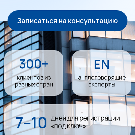
300+
EN
клиентов из
англоговорящие
разных стран
эксперты
7–10
дней для регистрации
«под ключ»