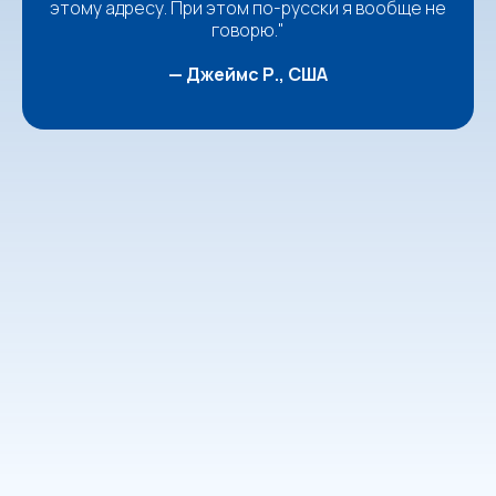
этому адресу. При этом по-русски я вообще не
говорю."
— Джеймс Р., США