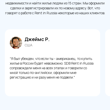
недвижимости и найти жилье людям из 15 стран. Мы оформили
сделки и зарегистрировали их по новому адресу. Вот, что
говорят о работе с Rent in Russia некоторые из наших клиентов.
Маркус Х.
ООО "SDB-TECH"
Германия
ОГРН 1257700411154
Telegram
"Мы с семьей решили переехать в Россию из
WhatsApp
Германии, и нам быстро нужно было найти квартиру.
SDB Rent in Russia проверили все документы, права
собственности, перевели договор и зарегистрировали
по адресу всю нашу семью. Все точно в срок, как
© Все права защищены. SDB Tech
обещали."